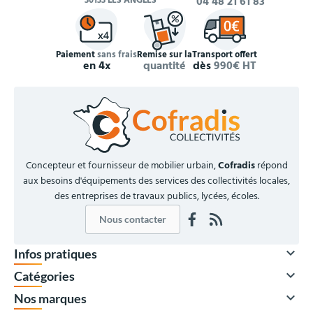
30133 LES ANGLES
04 48 21 61 83
Paiement
sans frais
Remise sur la
Transport offert
en 4x
quantité
dès
990€ HT
Concepteur et fournisseur de mobilier urbain,
Cofradis
répond
aux besoins d'équipements des services des collectivités locales,
des entreprises de travaux publics, lycées, écoles.
Nous contacter

Infos pratiques

Catégories

Nos marques