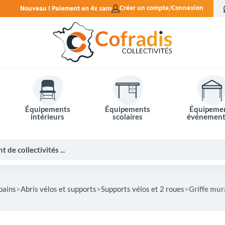
t en 4x sans frais.
Créer un compte
Connexion
Équipements
Équipements
Équipeme
intérieurs
scolaires
événement
bains
Abris vélos et supports
Supports vélos et 2 roues
Griffe mura
Potelets et bornes de ville
Mobilier événementiel
Tables de pique-nique
Panneaux d'affichage
Panneaux routiers
Matériel électoral
Bureaux scolaires
Poubelles intérieures
Mobilier enseignant
Barrières Vauban