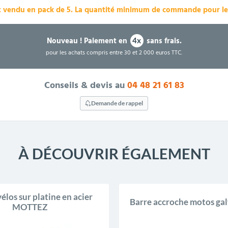
t vendu en pack de 5.
La quantité minimum de commande pour le 
Nouveau !
Paiement en
sans frais.
4x
pour les achats compris entre 30 et 2 000 euros TTC.
Conseils & devis au
04 48 21 61 83
Demande de rappel
À DÉCOUVRIR ÉGALEMENT
PROMO !
élos sur platine en acier
Barre accroche motos gal
MOTTEZ