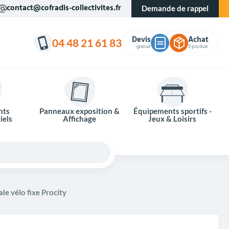
contact@cofradis-collectivites.fr
Demande de rappel
Devis
Achat
04 48 21 61 83
gratuit
0 produit
nts
Panneaux exposition &
Équipements sportifs -
iels
Affichage
Jeux & Loisirs
le vélo fixe Procity