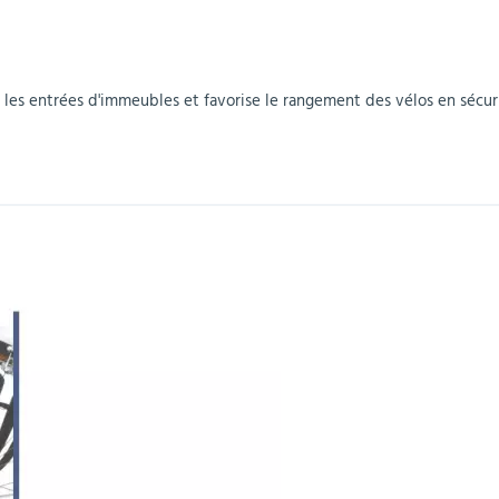
r
Mobilier de bureau
Miroirs de sécurité
Mobilier crèche et
Abris fumeurs
Pavoisement
Plaques Loi BLANQUER
Barrières de sécurité
maternelle
parking
 les entrées d'immeubles et favorise le rangement des vélos en sécuri