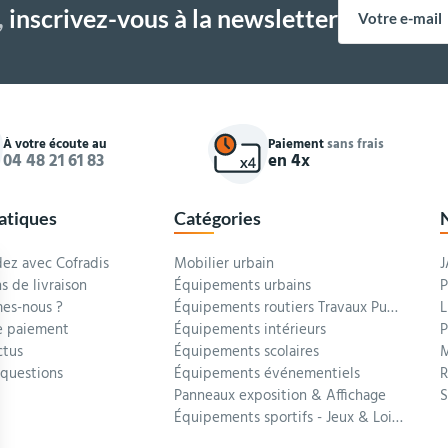
,
inscrivez-vous à la newsletter
À votre écoute au
Paiement
sans frais
04 48 21 61 83
en 4x
ratiques
Catégories
z avec Cofradis
Mobilier urbain
J
s de livraison
Équipements urbains
P
es-nous ?
Équipements routiers Travaux Publics
L
 paiement
Équipements intérieurs
P
ctus
Équipements scolaires
M
 questions
Équipements événementiels
R
Panneaux exposition & Affichage
Équipements sportifs - Jeux & Loisirs