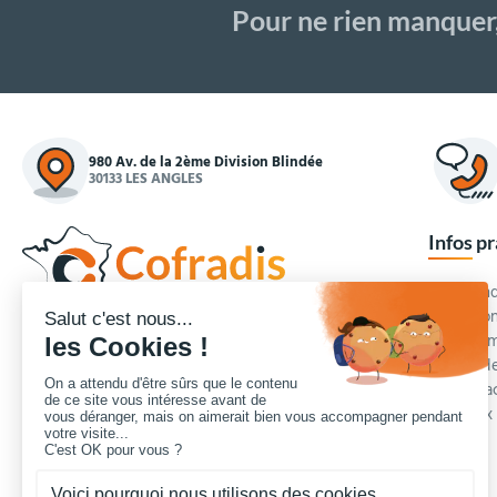
Pour ne rien manquer
980 Av. de la 2ème Division Blindée
30133 LES ANGLES
Infos p
Commande
Condition
Concepteur et fournisseur de mobilier urbain,
Qui somm
Cofradis
répond aux besoins d'équipements des
Modes de
services des collectivités locales, des entreprises
Blog et a
de travaux publics, lycées, écoles.
Foire aux
Nous contacter