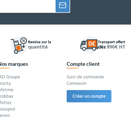
Remise sur la
Transport offert
quantité
dès
990€ HT
Nos marques
Compte client
AD Groupe
Suivi de commande
rocity
Connexion
ifetime
robbax
Créer un compte
ottez
ossignol
Serem