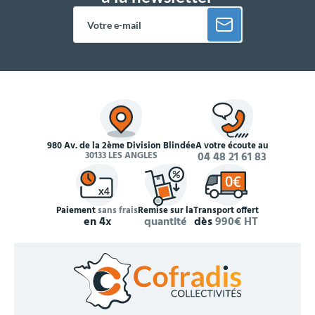
980 Av. de la 2ème Division Blindée
À votre écoute au
30133 LES ANGLES
04 48 21 61 83
Paiement
sans frais
Remise sur la
Transport offert
en 4x
quantité
dès
990€ HT