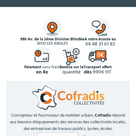
980 Av. de la 2ème Division Blindée
À votre écoute au
30133 LES ANGLES
04 48 21 61 83
Paiement
sans frais
Remise sur la
Transport offert
en 4x
quantité
dès
990€ HT
Concepteur et fournisseur de mobilier urbain,
Cofradis
répond
aux besoins d'équipements des services des collectivités locales,
des entreprises de travaux publics, lycées, écoles.