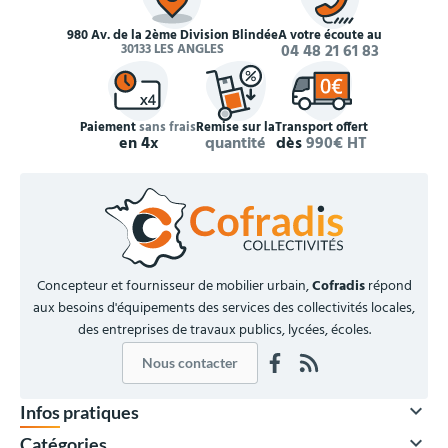
980 Av. de la 2ème Division Blindée
À votre écoute au
30133 LES ANGLES
04 48 21 61 83
Paiement
sans frais
Remise sur la
Transport offert
en 4x
quantité
dès
990€ HT
Concepteur et fournisseur de mobilier urbain,
Cofradis
répond
aux besoins d'équipements des services des collectivités locales,
des entreprises de travaux publics, lycées, écoles.
Nous contacter

Infos pratiques

Catégories