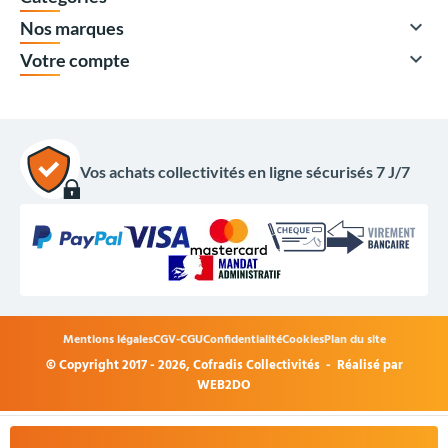

Nos marques

Votre compte
Vos achats collectivités en ligne sécurisés 7 J/7
Mentions légales
CGV-CGU
Confidentialité
Cookies
Plan du site
© Copyright 2017 - 2026,
Cofradis Collectivités
- Réalisé par
4 317,00 €
HT
WEB2DO
5 180,40 €
TTC
+
Acheter