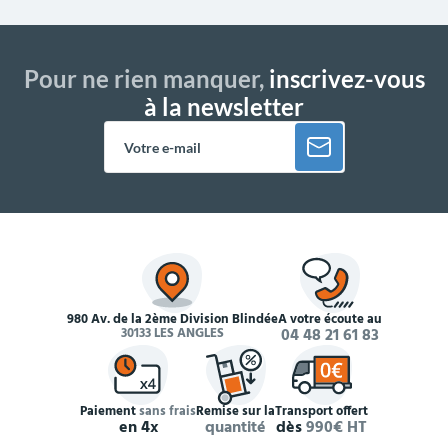
Pour ne rien manquer,
inscrivez-vous
à la newsletter
980 Av. de la 2ème Division Blindée
À votre écoute au
30133 LES ANGLES
04 48 21 61 83
Paiement
sans frais
Remise sur la
Transport offert
en 4x
quantité
dès
990€ HT