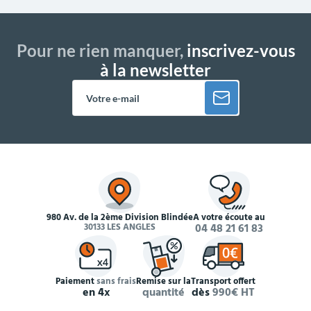
Pour ne rien manquer,
inscrivez-vous
à la newsletter
980 Av. de la 2ème Division Blindée
À votre écoute au
30133 LES ANGLES
04 48 21 61 83
Paiement
sans frais
Remise sur la
Transport offert
en 4x
quantité
dès
990€ HT