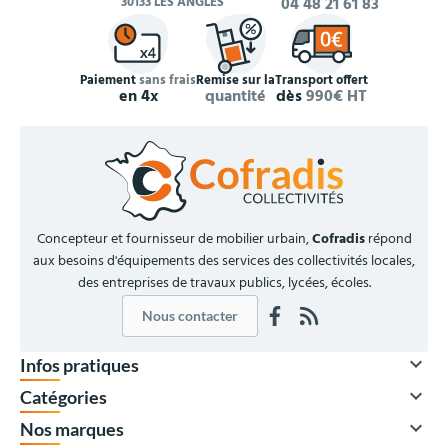
30133 LES ANGLES
04 48 21 61 83
Paiement
sans frais
Remise sur la
Transport offert
en 4x
quantité
dès
990€ HT
Concepteur et fournisseur de mobilier urbain,
Cofradis
répond
aux besoins d'équipements des services des collectivités locales,
des entreprises de travaux publics, lycées, écoles.
Nous contacter

Infos pratiques

Catégories

Nos marques