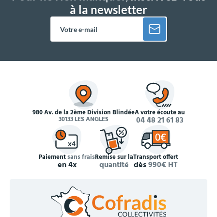
à la newsletter
980 Av. de la 2ème Division Blindée
À votre écoute au
30133 LES ANGLES
04 48 21 61 83
Paiement
sans frais
Remise sur la
Transport offert
en 4x
quantité
dès
990€ HT