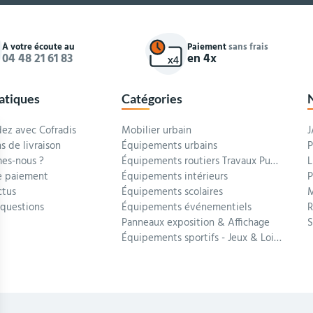
À votre écoute au
Paiement
sans frais
04 48 21 61 83
en 4x
ratiques
Catégories
z avec Cofradis
Mobilier urbain
J
s de livraison
Équipements urbains
P
es-nous ?
Équipements routiers Travaux Publics
L
 paiement
Équipements intérieurs
P
ctus
Équipements scolaires
M
 questions
Équipements événementiels
R
Panneaux exposition & Affichage
Équipements sportifs - Jeux & Loisirs