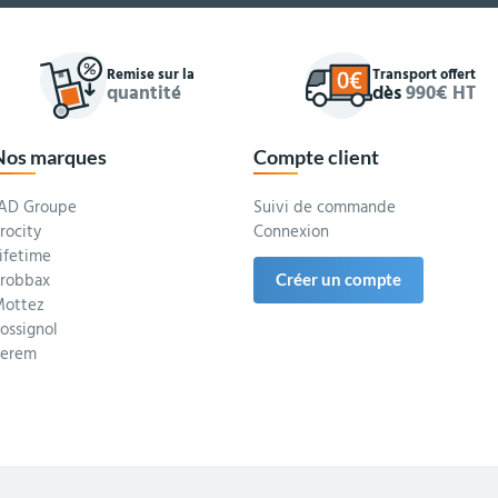
Remise sur la
Transport offert
quantité
dès
990€ HT
Nos marques
Compte client
AD Groupe
Suivi de commande
rocity
Connexion
ifetime
robbax
Créer un compte
ottez
ossignol
Serem