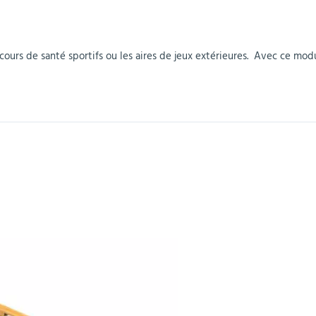
r
Mobilier de bureau
Miroirs de sécurité
Mobilier crèche et
Abris fumeurs
Pavoisement
Plaques Loi BLANQUER
Barrières de sécurité
maternelle
parking
ours de santé sportifs ou les aires de jeux extérieures. Avec ce modul