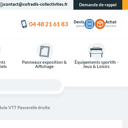
contact@cofradis-collectivites.fr
Demande de rappel
Devis
Achat
04 48 21 61 83
gratuit
0 produit
nts
Panneaux exposition &
Équipements sportifs -
iels
Affichage
Jeux & Loisirs
ule VTT Passerelle droite