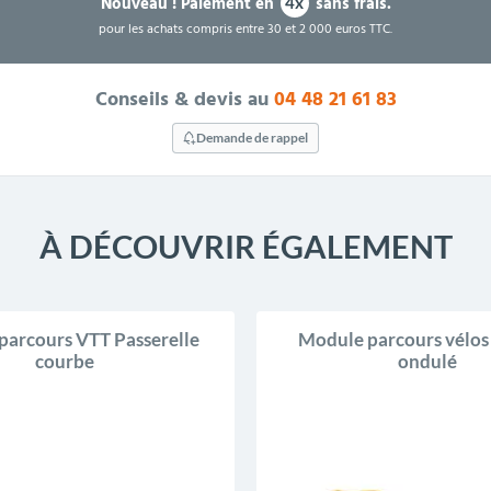
Nouveau !
Paiement en
sans frais.
4x
pour les achats compris entre 30 et 2 000 euros TTC.
Conseils & devis au
04 48 21 61 83
Demande de rappel
À DÉCOUVRIR ÉGALEMENT
parcours VTT Passerelle
Module parcours vélo
courbe
ondulé