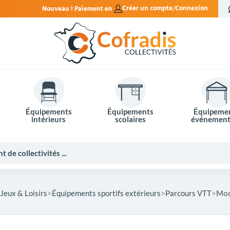
iement en 4x sans frais.
Créer un compte
Connexion
Équipements
Équipements
Équipeme
intérieurs
scolaires
événement
Jeux & Loisirs
Équipements sportifs extérieurs
Parcours VTT
Mod
Potelets et bornes de ville
Mobilier événementiel
Tables de pique-nique
Panneaux d'affichage
Panneaux routiers
Matériel électoral
Bureaux scolaires
Poubelles intérieures
Mobilier enseignant
Barrières Vauban