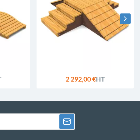
T
2 292,00 €
HT