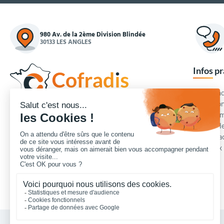
980 Av. de la 2ème Division Blindée
30133 LES ANGLES
Infos p
Commande
Condition
Concepteur et fournisseur de mobilier urbain,
Qui somm
Cofradis
répond aux besoins d'équipements des
Modes de
services des collectivités locales, des entreprises
Blog et a
de travaux publics, lycées, écoles.
Foire aux
Nous contacter