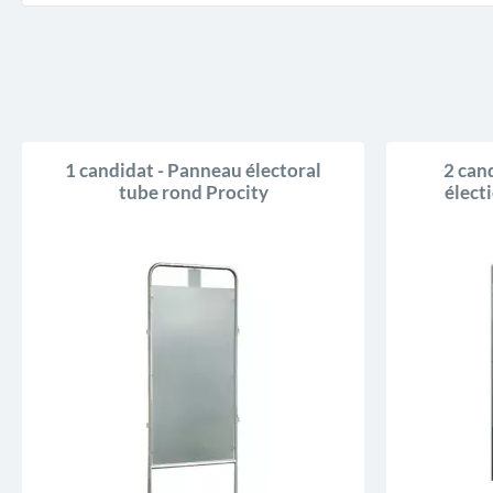
1 candidat - Panneau électoral
2 can
tube rond Procity
élect