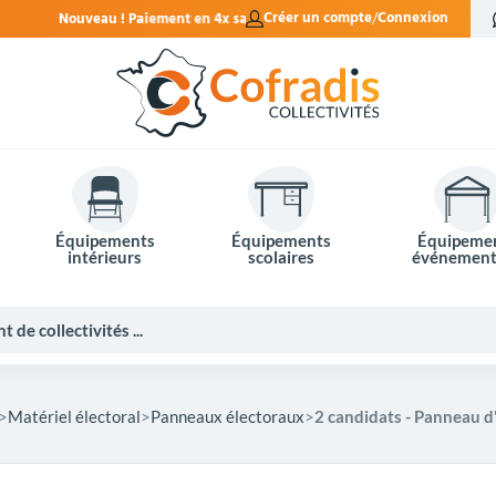
t en 4x sans frais.
Créer un compte
Connexion
Équipements
Équipements
Équipeme
intérieurs
scolaires
événement
Matériel électoral
Panneaux électoraux
2 candidats - Panneau d'
Potelets et bornes de ville
Mobilier événementiel
Tables de pique-nique
Panneaux d'affichage
Panneaux routiers
Matériel électoral
Bureaux scolaires
Poubelles intérieures
Mobilier enseignant
Barrières Vauban