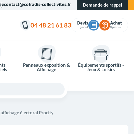
contact@cofradis-collectivites.fr
Demande de rappel
Devis
Achat
04 48 21 61 83
gratuit
0 produit
nts
Panneaux exposition &
Équipements sportifs -
iels
Affichage
Jeux & Loisirs
affichage électoral Procity