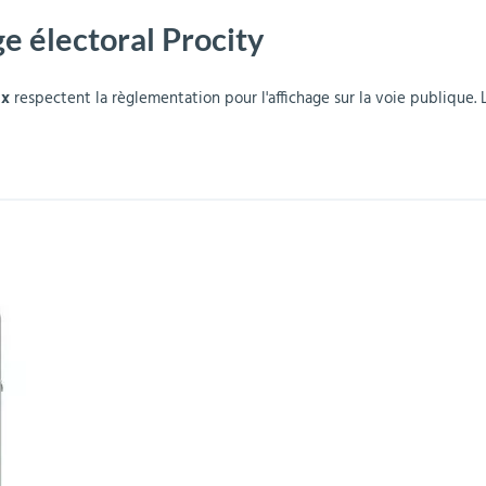
ge électoral Procity
r
Mobilier de bureau
Miroirs de sécurité
Mobilier crèche et
Abris fumeurs
Pavoisement
Plaques Loi BLANQUER
Barrières de sécurité
maternelle
parking
ux
respectent la règlementation pour l'affichage sur la voie publique. 