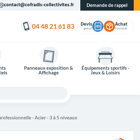
contact@cofradis-collectivites.fr
Demande de rappel
Devis
Achat
04 48 21 61 83
gratuit
0 produit
nts
Panneaux exposition &
Équipements sportifs -
iels
Affichage
Jeux & Loisirs
rofessionnelle - Acier - 3 à 5 niveaux