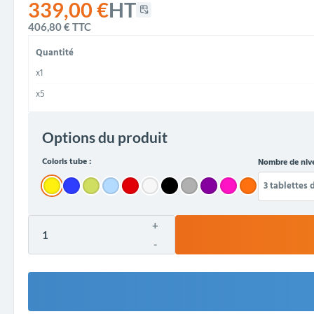
339,00 €
HT
406,80 €
TTC
Quantité
x1
x5
Options du produit
Coloris tube :
Nombre de nive
+
-