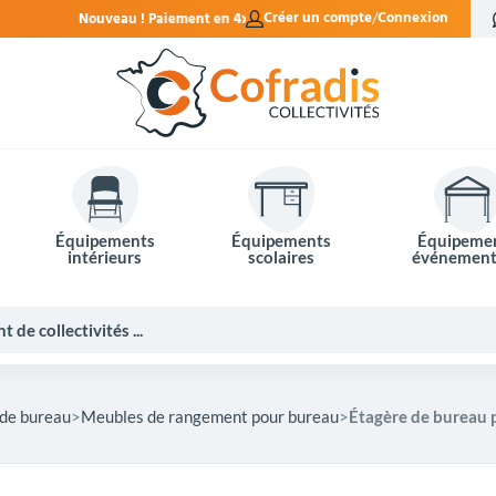
ent en 4x sans frais.
Créer un compte
Connexion
Équipements
Équipements
Équipeme
intérieurs
scolaires
événement
 de bureau
Meubles de rangement pour bureau
Étagère de bureau p
Potelets et bornes de ville
Mobilier événementiel
Tables de pique-nique
Panneaux d'affichage
Panneaux routiers
Matériel électoral
Bureaux scolaires
Poubelles intérieures
Mobilier enseignant
Barrières Vauban