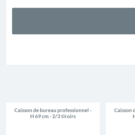
Caisson de bureau professionnel -
Caisson 
H 69 cm - 2/3 tiroirs
H