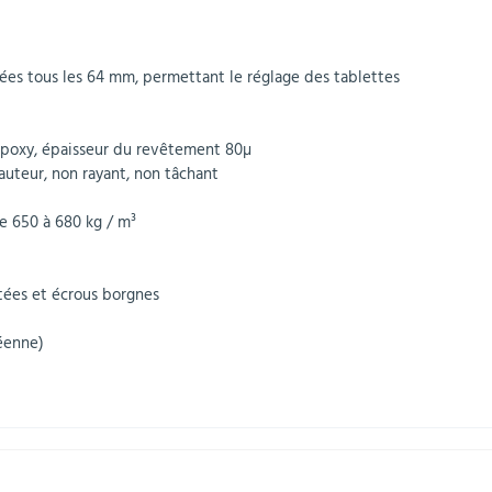
rées tous les 64 mm, permettant le réglage des tablettes
 époxy, épaisseur du revêtement 80µ
uteur, non rayant, non tâchant
e 650 à 680 kg / m³
tées et écrous borgnes
éenne)