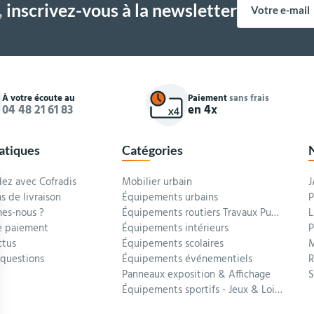
,
inscrivez-vous à la newsletter
À votre écoute au
Paiement
sans frais
04 48 21 61 83
en 4x
ratiques
Catégories
z avec Cofradis
Mobilier urbain
J
s de livraison
Équipements urbains
P
es-nous ?
Équipements routiers Travaux Publics
L
 paiement
Équipements intérieurs
P
ctus
Équipements scolaires
M
 questions
Équipements événementiels
R
Panneaux exposition & Affichage
Équipements sportifs - Jeux & Loisirs