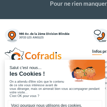
Pour ne rien manquer
980 Av. de la 2ème Division Blindée
30133 LES ANGLES
Infos p
Commande
Condition
Concepteur et fournisseur de mobilier urbain,
Qui somm
Cofradis
répond aux besoins d'équipements des
Modes de
services des collectivités locales, des entreprises
Blog et a
de travaux publics, lycées, écoles.
Foire aux
Nous contacter