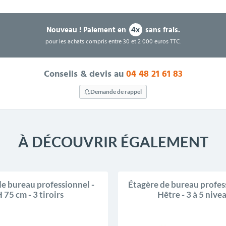
Nouveau !
Paiement en
sans frais.
4x
pour les achats compris entre 30 et 2 000 euros TTC.
Conseils & devis au
04 48 21 61 83
Demande de rappel
À DÉCOUVRIR ÉGALEMENT
de bureau professionnel -
Étagère de bureau profess
 75 cm - 3 tiroirs
Hêtre - 3 à 5 nive