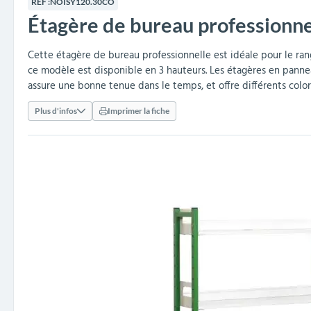
RÉF :
NOISY120.30CO
collectivités
réception
amovibles
extérieurs
Étagère de bureau professionnel
Armoires et rangements
Structures aires de jeux
Séparateurs de voies et
Poteaux de guidage
Embellissement et
Barrières de ville
Vestiaires
Mobilier scolaire extérieu
Équipements sanitaires
Baby-foots & Billards
Décorations de Noël
Arceaux de sécurité
Travaux publics &
Cendriers urbains
fleurissement urbain
balises routières
collectivités
Industries
Cette étagère de bureau professionnelle est idéale pour le ra
ce modèle est disponible en 3 hauteurs. Les étagères en panne
Clous podotactiles et
Tables de cantine
assure une bonne tenue dans le temps, et offre différents color
rampes d'accès
Plus d'infos
Imprimer la fiche