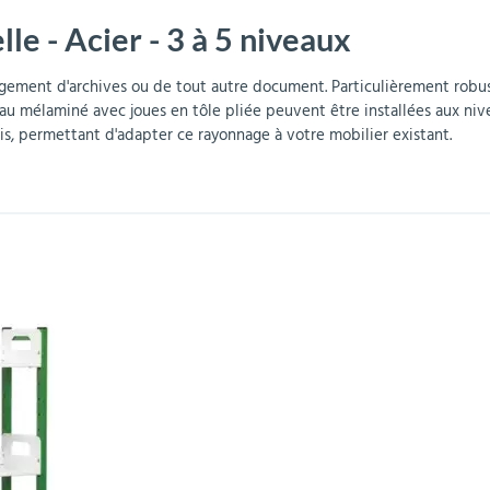
le - Acier - 3 à 5 niveaux
r
Mobilier de bureau
Miroirs de sécurité
Mobilier crèche et
Abris fumeurs
Pavoisement
Plaques Loi BLANQUER
Barrières de sécurité
maternelle
parking
ngement d'archives ou de tout autre document. Particulièrement robus
au mélaminé avec joues en tôle pliée peuvent être installées aux nive
is, permettant d'adapter ce rayonnage à votre mobilier existant.