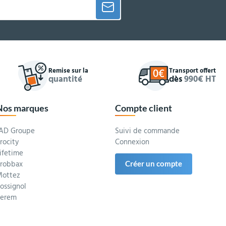
Remise sur la
Transport offert
quantité
dès
990€ HT
Nos marques
Compte client
AD Groupe
Suivi de commande
rocity
Connexion
ifetime
robbax
Créer un compte
ottez
ossignol
Serem