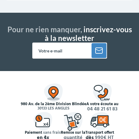
Pour ne rien manquer,
inscrivez-vous
à la newsletter
980 Av. de la 2ème Division Blindée
À votre écoute au
30133 LES ANGLES
04 48 21 61 83
Paiement
sans frais
Remise sur la
Transport offert
en 4x
quantité
dès
990€ HT