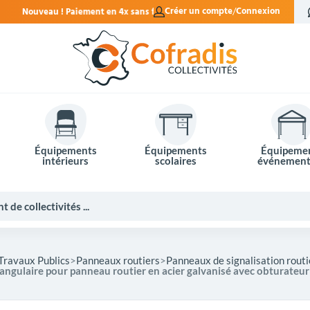
ns frais.
Créer un compte
Connexion
Équipements
Équipements
Équipeme
intérieurs
scolaires
événement
Travaux Publics
Panneaux routiers
Panneaux de signalisation rout
angulaire pour panneau routier en acier galvanisé avec obturateu
Potelets et bornes de ville
Mobilier événementiel
Tables de pique-nique
Panneaux d'affichage
Panneaux routiers
Matériel électoral
Bureaux scolaires
Poubelles intérieures
Mobilier enseignant
Barrières Vauban