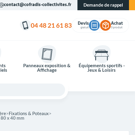
contact@cofradis-collectivites.fr
Demande de rappel
Devis
Achat
04 48 21 61 83
gratuit
0 produit
nts
Panneaux exposition &
Équipements sportifs -
iels
Affichage
Jeux & Loisirs
ière
Fixations & Poteaux
r 80 x 40 mm