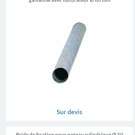
galvanisé avec obturateur Ø 60 mm
Sur devis
Bride de fixation pour poteau cylindrique Ø 50