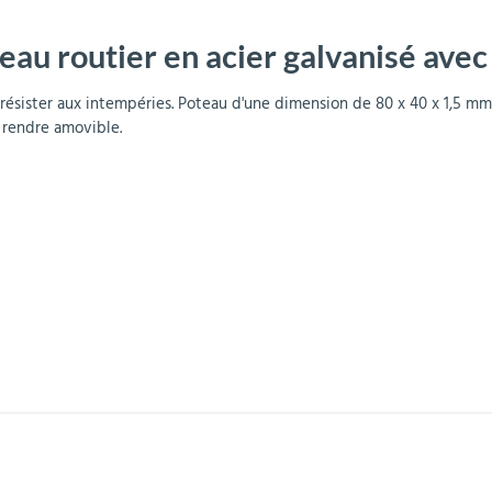
eau routier en acier galvanisé ave
r
Mobilier de bureau
Miroirs de sécurité
Mobilier crèche et
Abris fumeurs
Pavoisement
Plaques Loi BLANQUER
Barrières de sécurité
maternelle
parking
ésister aux intempéries. Poteau d'une dimension de 80 x 40 x 1,5 mm, 
 rendre amovible.