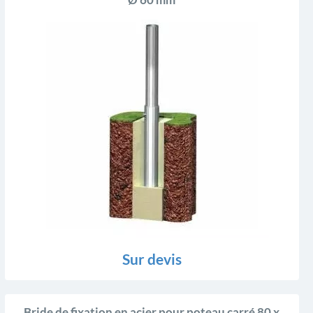
Ø 60 mm
Sur devis
Bride de fixation en acier pour poteau carré 80 x