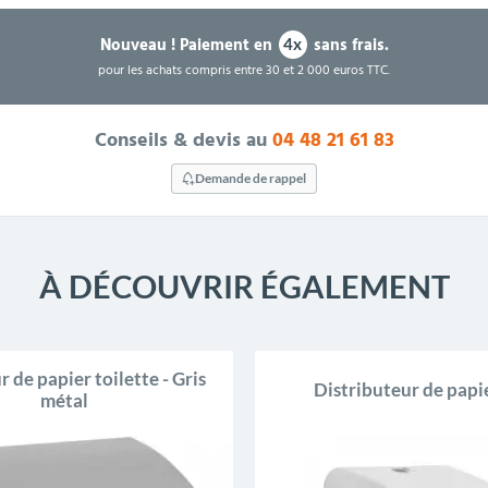
Nouveau !
Paiement en
sans frais.
4x
pour les achats compris entre 30 et 2 000 euros TTC.
Conseils & devis au
04 48 21 61 83
Demande de rappel
À DÉCOUVRIR ÉGALEMENT
 de papier toilette - Gris
Distributeur de pap
métal