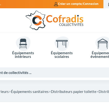
Créer un compte
Connexion
Équipements
Équipements
Équipeme
intérieurs
scolaires
événement
rieurs
Équipements sanitaires
Distributeurs papier toilette
Distri
Potelets et bornes de ville
Mobilier événementiel
Tables de pique-nique
Panneaux d'affichage
Panneaux routiers
Matériel électoral
Bureaux scolaires
Poubelles intérieures
Mobilier enseignant
Barrières Vauban