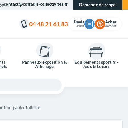
contact@cofradis-collectivites.fr
Demande de rappel
Devis
Achat
04 48 21 61 83
gratuit
0 produit
nts
Panneaux exposition &
Équipements sportifs -
iels
Affichage
Jeux & Loisirs
buteur papier toilette