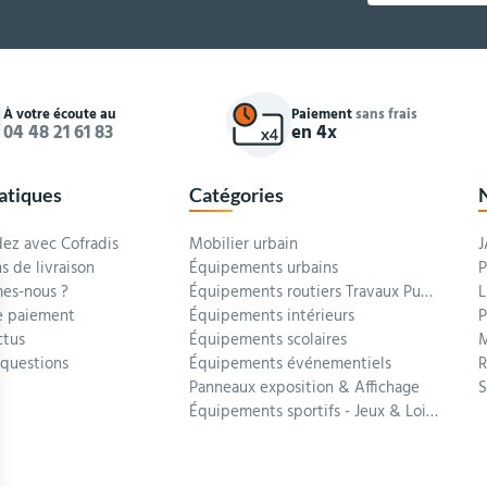
À votre écoute au
Paiement
sans frais
04 48 21 61 83
en 4x
ratiques
Catégories
z avec Cofradis
Mobilier urbain
J
s de livraison
Équipements urbains
P
es-nous ?
Équipements routiers Travaux Publics
L
 paiement
Équipements intérieurs
P
ctus
Équipements scolaires
M
 questions
Équipements événementiels
R
Panneaux exposition & Affichage
Équipements sportifs - Jeux & Loisirs