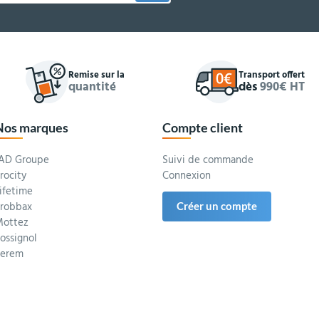
Remise sur la
Transport offert
quantité
dès
990€ HT
Nos marques
Compte client
AD Groupe
Suivi de commande
rocity
Connexion
ifetime
robbax
Créer un compte
ottez
ossignol
Serem