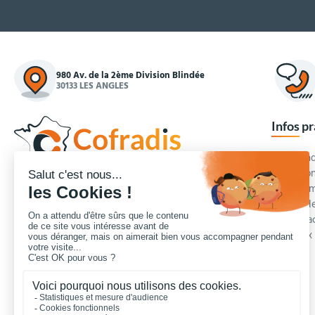
980 Av. de la 2ème Division Blindée
30133 LES ANGLES
Infos p
Commande
Condition
Concepteur et fournisseur de mobilier urbain,
Qui somm
Cofradis
répond aux besoins d'équipements des
Modes de
services des collectivités locales, des entreprises
Blog et a
de travaux publics, lycées, écoles.
Foire aux
Nous contacter