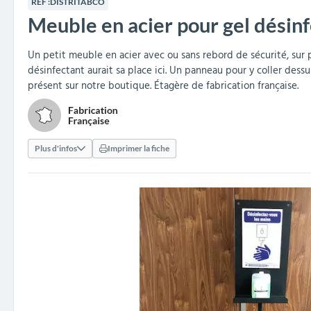
RÉF :
DISTRITABCO
collectivités
réception
amovibles
extérieurs
Meuble en acier pour gel désinf
Armoires et rangements
Structures aires de jeux
Séparateurs de voies et
Poteaux de guidage
Embellissement et
Barrières de ville
Vestiaires
Mobilier scolaire extérieu
Équipements sanitaires
Baby-foots & Billards
Décorations de Noël
Arceaux de sécurité
Travaux publics &
Cendriers urbains
fleurissement urbain
balises routières
collectivités
Industries
Un petit meuble en acier avec ou sans rebord de sécurité, sur 
désinfectant aurait sa place ici. Un panneau pour y coller dess
Clous podotactiles et
Tables de cantine
présent sur notre boutique. Étagère de fabrication française.
rampes d'accès
Plus d'infos
Imprimer la fiche