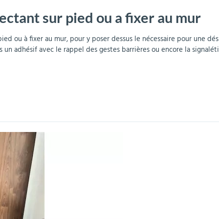
ectant sur pied ou a fixer au mur
r
Mobilier de bureau
Miroirs de sécurité
Mobilier crèche et
Abris fumeurs
Pavoisement
Plaques Loi BLANQUER
Barrières de sécurité
maternelle
parking
pied ou à fixer au mur, pour y poser dessus le nécessaire pour une d
us un adhésif avec le rappel des gestes barrières ou encore la signal