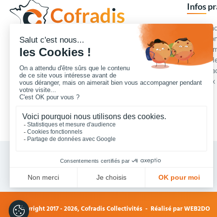
Infos p
Commande
Condition
Concepteur et fournisseur de mobilier urbain,
Qui somm
Cofradis
répond aux besoins d'équipements des
Modes de
services des collectivités locales, des entreprises
Blog et a
de travaux publics, lycées, écoles.
Foire aux
Nous contacter
Vos achats collectivités en ligne sécurisés 7 J/7
© Copyright 2017 - 2026,
Cofradis Collectivités
- Réalisé par
WEB2DO