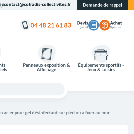
contact@cofradis-collectivites.fr
Demande de rappel
Devis
Achat
04 48 21 61 83
gratuit
0 produit
nts
Panneaux exposition &
Équipements sportifs -
iels
Affichage
Jeux & Loisirs
 acier pour gel désinfectant sur pied ou a fixer au mur