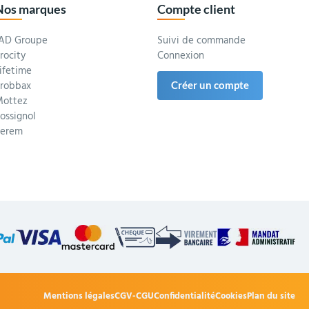
Nos marques
Compte client
AD Groupe
Suivi de commande
rocity
Connexion
ifetime
robbax
Créer un compte
ottez
ossignol
Serem
Mentions légales
CGV-CGU
Confidentialité
Cookies
Plan du site