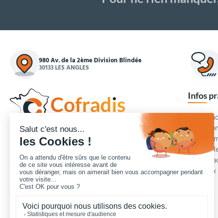
980 Av. de la 2ème Division Blindée
30133 LES ANGLES
Infos p
Commande
Condition
Concepteur et fournisseur de mobilier urbain,
Qui somm
Cofradis
répond aux besoins d'équipements des
Modes de
services des collectivités locales, des entreprises
Blog et a
de travaux publics, lycées, écoles.
Foire aux
Nous contacter