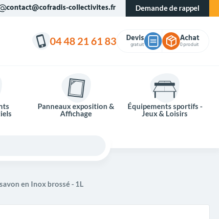
contact@cofradis-collectivites.fr
Demande de rappel
Devis
Achat
04 48 21 61 83
gratuit
0 produit
nts
Panneaux exposition &
Équipements sportifs -
iels
Affichage
Jeux & Loisirs
 savon en Inox brossé - 1L