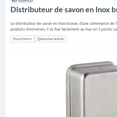
RÉF :
51397CO
collectivités
réception
amovibles
extérieurs
Distributeur de savon en Inox b
Armoires et rangements
Structures aires de jeux
Séparateurs de voies et
Poteaux de guidage
Embellissement et
Barrières de ville
Vestiaires
Mobilier scolaire extérieu
Équipements sanitaires
Baby-foots & Billards
Décorations de Noël
Arceaux de sécurité
Travaux publics &
Cendriers urbains
fleurissement urbain
balises routières
collectivités
Industries
Le distributeur de savon en Inox brossé, d'une contenance de 1 
Clous podotactiles et
Tables de cantine
produits d'entretien, il se fixe facilement au mur en 3 points.
rampes d'accès
Plus d'infos
Imprimer la fiche