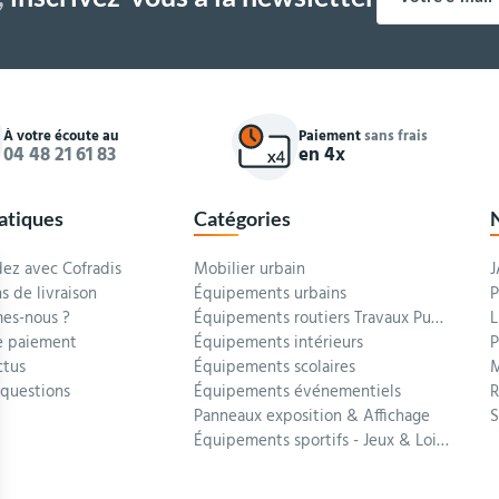
À votre écoute au
Paiement
sans frais
04 48 21 61 83
en 4x
ratiques
Catégories
z avec Cofradis
Mobilier urbain
J
s de livraison
Équipements urbains
P
es-nous ?
Équipements routiers Travaux Publics
L
 paiement
Équipements intérieurs
P
ctus
Équipements scolaires
M
 questions
Équipements événementiels
R
Panneaux exposition & Affichage
Équipements sportifs - Jeux & Loisirs