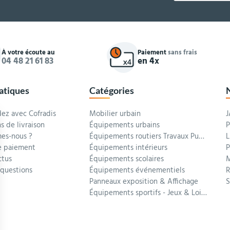
À votre écoute au
Paiement
sans frais
04 48 21 61 83
en 4x
ratiques
Catégories
z avec Cofradis
Mobilier urbain
J
s de livraison
Équipements urbains
P
es-nous ?
Équipements routiers Travaux Publics
L
 paiement
Équipements intérieurs
P
ctus
Équipements scolaires
M
 questions
Équipements événementiels
R
Panneaux exposition & Affichage
Équipements sportifs - Jeux & Loisirs