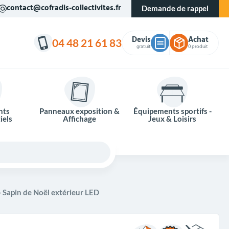
contact@cofradis-collectivites.fr
Demande de rappel
Devis
Achat
04 48 21 61 83
gratuit
0 produit
nts
Panneaux exposition &
Équipements sportifs -
iels
Affichage
Jeux & Loisirs
 Sapin de Noël extérieur LED