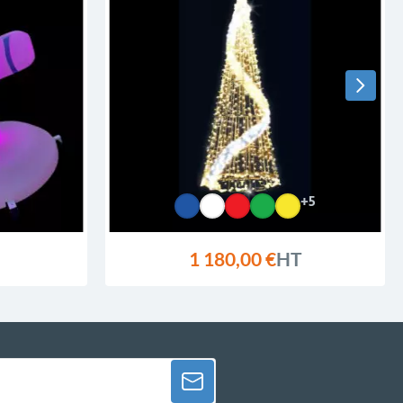
+5
1 180,00 €
HT