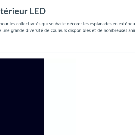
xtérieur LED
r
Mobilier de bureau
Miroirs de sécurité
Mobilier crèche et
Abris fumeurs
Pavoisement
Plaques Loi BLANQUER
Barrières de sécurité
maternelle
parking
our les collectivités qui souhaite décorer les esplanades en extérieu
 une grande diversité de couleurs disponibles et de nombreuses animat