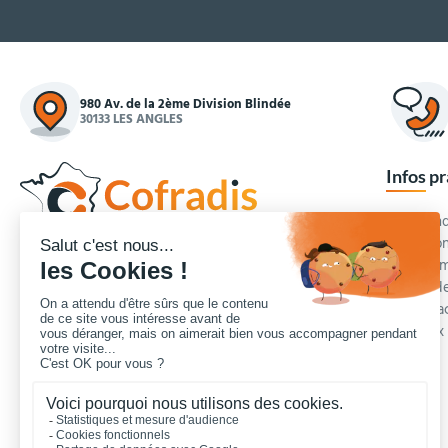
980 Av. de la 2ème Division Blindée
30133 LES ANGLES
Infos p
Commande
Condition
Concepteur et fournisseur de mobilier urbain,
Qui somm
Cofradis
répond aux besoins d'équipements des
Modes de
services des collectivités locales, des entreprises
Blog et a
de travaux publics, lycées, écoles.
Foire aux
Nous contacter