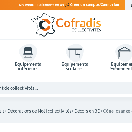
ent en 4x sans frais.
Créer un compte
Connexion
Équipements
Équipements
Équipeme
intérieurs
scolaires
événement
els
Décorations de Noël collectivités
Décors en 3D
Cône losange -
Potelets et bornes de ville
Mobilier événementiel
Tables de pique-nique
Panneaux d'affichage
Panneaux routiers
Matériel électoral
Bureaux scolaires
Poubelles intérieures
Mobilier enseignant
Barrières Vauban