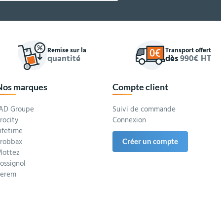
Remise sur la
Transport offert
quantité
dès
990€ HT
Nos marques
Compte client
AD Groupe
Suivi de commande
rocity
Connexion
ifetime
robbax
Créer un compte
ottez
ossignol
Serem