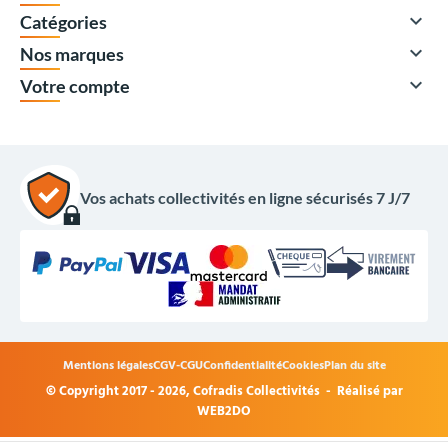

Catégories

Nos marques

Votre compte
Vos achats collectivités en ligne sécurisés 7 J/7
1 260,00 €
HT
1 512,00 €
TTC
Mentions légales
CGV-CGU
Confidentialité
Cookies
Plan du site
Options du produit
© Copyright 2017 - 2026,
Cofradis Collectivités
- Réalisé par
WEB2DO
Coloris guirlande :