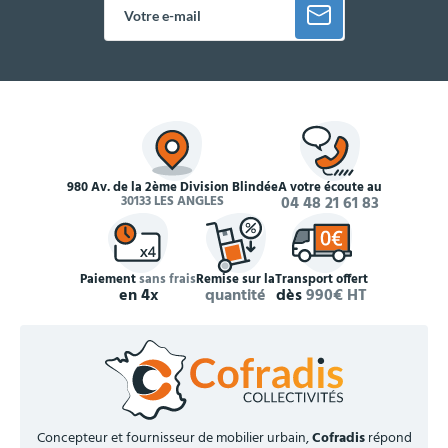
980 Av. de la 2ème Division Blindée
À votre écoute au
30133 LES ANGLES
04 48 21 61 83
Paiement
sans frais
Remise sur la
Transport offert
en 4x
quantité
dès
990€ HT
Concepteur et fournisseur de mobilier urbain,
Cofradis
répond