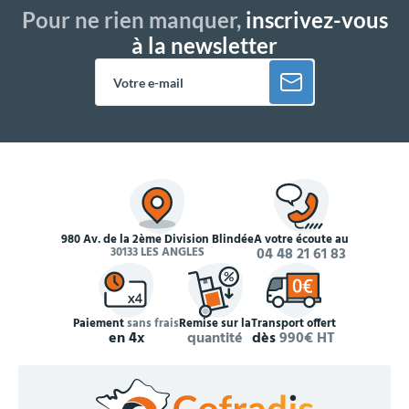
Pour ne rien manquer,
inscrivez-vous
à la newsletter
980 Av. de la 2ème Division Blindée
À votre écoute au
30133 LES ANGLES
04 48 21 61 83
Paiement
sans frais
Remise sur la
Transport offert
en 4x
quantité
dès
990€ HT