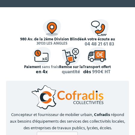
980 Av. de la 2ème Division Blindée
À votre écoute au
30133 LES ANGLES
04 48 21 61 83
Paiement
sans frais
Remise sur la
Transport offert
en 4x
quantité
dès
990€ HT
Concepteur et fournisseur de mobilier urbain,
Cofradis
répond
aux besoins d'équipements des services des collectivités locales,
des entreprises de travaux publics, lycées, écoles.