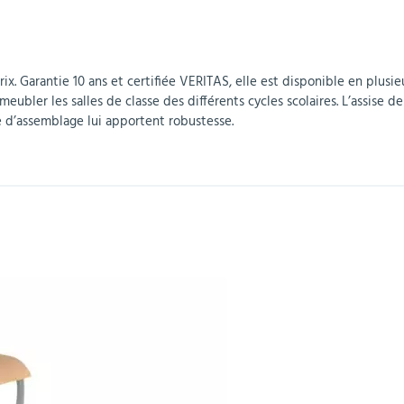
r
Mobilier de bureau
Miroirs de sécurité
Mobilier crèche et
Abris fumeurs
Pavoisement
Plaques Loi BLANQUER
Barrières de sécurité
maternelle
parking
ix. Garantie 10 ans et certifiée VERITAS, elle est disponible en plusie
meubler les salles de classe des différents cycles scolaires. L’assise 
e d’assemblage lui apportent robustesse.