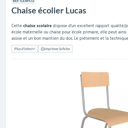
RÉF :
CE4PCO
collectivités
réception
amovibles
extérieurs
Chaise écolier Lucas
Armoires et rangements
Structures aires de jeux
Séparateurs de voies et
Poteaux de guidage
Embellissement et
Barrières de ville
Vestiaires
Mobilier scolaire extérieu
Équipements sanitaires
Baby-foots & Billards
Décorations de Noël
Arceaux de sécurité
Travaux publics &
Cendriers urbains
fleurissement urbain
balises routières
collectivités
Industries
Cette
chaise scolaire
dispose d'un excellent rapport qualité/pr
Clous podotactiles et
Tables de cantine
école maternelle ou chaise pour école primaire, elle peut ainsi 
rampes d'accès
assise et un bon maintien du dos. Le piétement et la techniqu
Plus d'infos
Imprimer la fiche