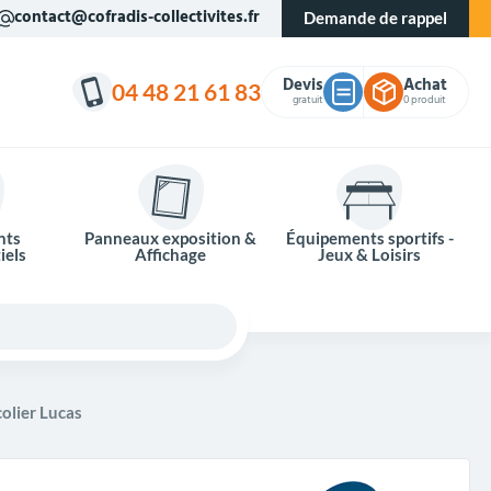
contact@cofradis-collectivites.fr
Demande de rappel
Devis
Achat
04 48 21 61 83
gratuit
0 produit
nts
Panneaux exposition &
Équipements sportifs -
iels
Affichage
Jeux & Loisirs
olier Lucas