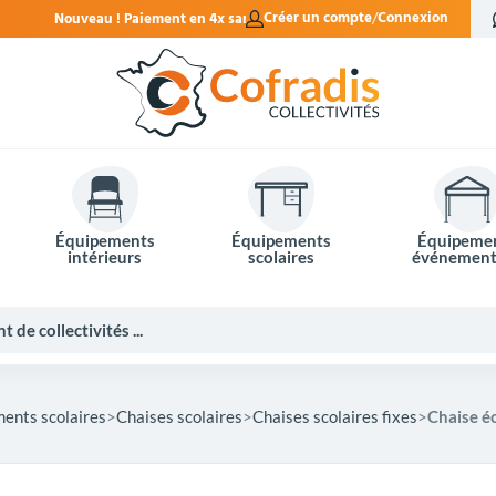
en 4x sans frais.
Créer un compte
Connexion
Équipements
Équipements
Équipeme
intérieurs
scolaires
événement
ents scolaires
Chaises scolaires
Chaises scolaires fixes
Chaise éc
Potelets et bornes de ville
Mobilier événementiel
Tables de pique-nique
Panneaux d'affichage
Panneaux routiers
Matériel électoral
Bureaux scolaires
Poubelles intérieures
Mobilier enseignant
Barrières Vauban