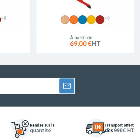
+8
+8
À partir de
69,00 €
HT
Remise sur la
Transport offert
quantité
dès
990€ HT