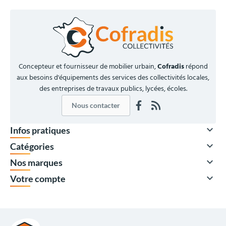
Concepteur et fournisseur de mobilier urbain,
Cofradis
répond
aux besoins d'équipements des services des collectivités locales,
des entreprises de travaux publics, lycées, écoles.
Nous contacter

Infos pratiques
À partir de

Catégories
94,00 €
HT

Nos marques
112,80 €
TTC

Votre compte
Quantité
Prix unitaire HT
x1
113,00 €
x30
94,00 €