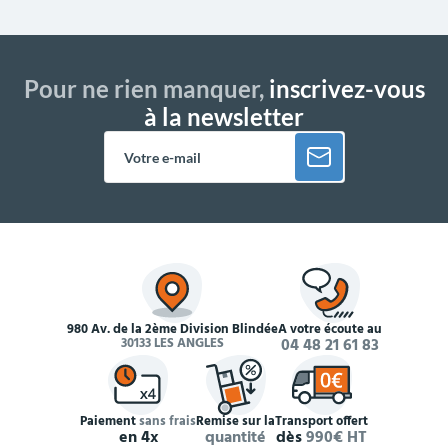
Pour ne rien manquer,
inscrivez-vous
à la newsletter
980 Av. de la 2ème Division Blindée
À votre écoute au
30133 LES ANGLES
04 48 21 61 83
Paiement
sans frais
Remise sur la
Transport offert
en 4x
quantité
dès
990€ HT