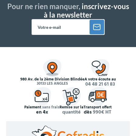
Pour ne rien manquer,
inscrivez-vous
à la newsletter
980 Av. de la 2ème Division Blindée
À votre écoute au
30133 LES ANGLES
04 48 21 61 83
Paiement
sans frais
Remise sur la
Transport offert
en 4x
quantité
dès
990€ HT