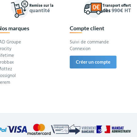
Remise sur la
Transport offert
quantité
dès
990€ HT
Nos marques
Compte client
AD Groupe
Suivi de commande
rocity
Connexion
ifetime
robbax
Créer un compte
ottez
ossignol
Serem