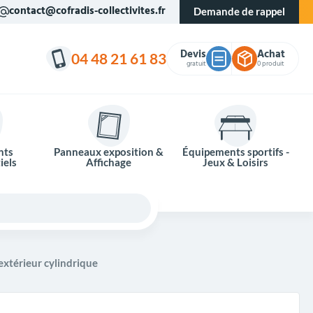
contact@cofradis-collectivites.fr
Demande de rappel
Devis
Achat
04 48 21 61 83
gratuit
0 produit
nts
Panneaux exposition &
Équipements sportifs -
iels
Affichage
Jeux & Loisirs
extérieur cylindrique