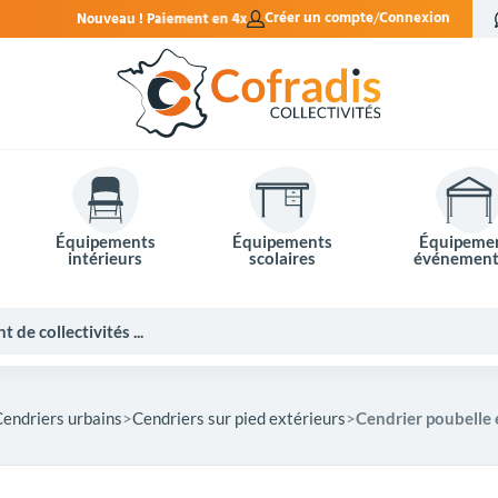
ment en 4x sans frais.
Créer un compte
Connexion
Équipements
Équipements
Équipeme
intérieurs
scolaires
événement
Cendriers urbains
Cendriers sur pied extérieurs
Cendrier poubelle 
Potelets et bornes de ville
Mobilier événementiel
Tables de pique-nique
Panneaux d'affichage
Panneaux routiers
Matériel électoral
Bureaux scolaires
Poubelles intérieures
Mobilier enseignant
Barrières Vauban