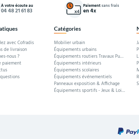
À votre écoute au
Paiement
sans frais
04 48 21 61 83
en 4x
ratiques
Catégories
z avec Cofradis
Mobilier urbain
J
s de livraison
Équipements urbains
P
es-nous ?
Équipements routiers Travaux Publics
L
 paiement
Équipements intérieurs
P
ctus
Équipements scolaires
M
 questions
Équipements événementiels
R
Panneaux exposition & Affichage
Équipements sportifs - Jeux & Loisirs