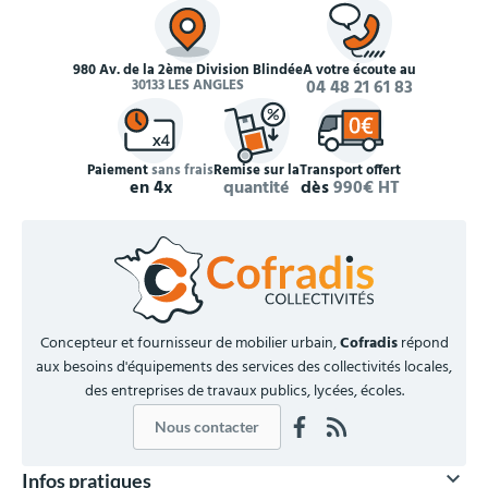
980 Av. de la 2ème Division Blindée
À votre écoute au
30133 LES ANGLES
04 48 21 61 83
Paiement
sans frais
Remise sur la
Transport offert
en 4x
quantité
dès
990€ HT
Concepteur et fournisseur de mobilier urbain,
Cofradis
répond
aux besoins d'équipements des services des collectivités locales,
des entreprises de travaux publics, lycées, écoles.
Nous contacter

Infos pratiques