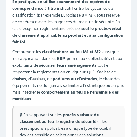
En pratique, on utilise couramment des repères de
correspondance à titre indicatif
entre les systèmes de
classification (par exemple Euroclasse B ≈ M1), sous réserve
de cohérence avec les exigences du registre de sécurité. En
cas d’exigence réglementaire précise,
seul le procès-verbal
de classement applicable au produit et à sa configuration
fait foi
.
Comprendre les
classifications au feu M1 et M2
, ainsi que
leur application dans les
ERP
, permet aux collectivités et aux
exploitants de
sécuriser leurs aménagements
tout en
respectant la réglementation en vigueur. Qu’il s’agisse de
chaises, d’assises
, de
podiums ou d’estrades
, le choix des
équipements ne doit jamais se limiter à l’esthétique ou au prix,
mais intégrer le
comportement au feu de l’ensemble des
matériaux
.
🔒 En s’appuyant sur les
procès-verbaux de
classement au feu
, le
registre de sécurité
et les
prescriptions applicables à chaque type de local, il
devient possible de sélectionner des solutions