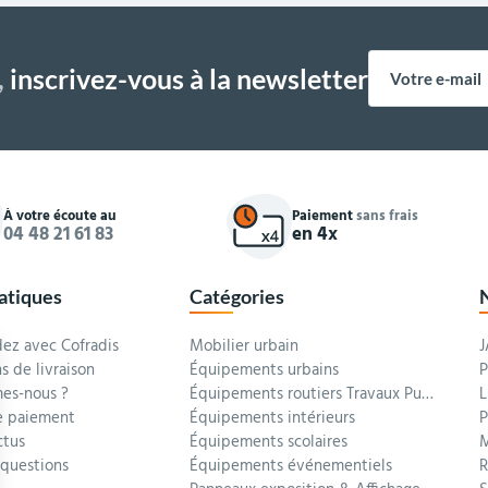
,
inscrivez-vous à la newsletter
À votre écoute au
Paiement
sans frais
04 48 21 61 83
en 4x
ratiques
Catégories
z avec Cofradis
Mobilier urbain
J
s de livraison
Équipements urbains
P
es-nous ?
Équipements routiers Travaux Publics
L
 paiement
Équipements intérieurs
P
ctus
Équipements scolaires
M
 questions
Équipements événementiels
R