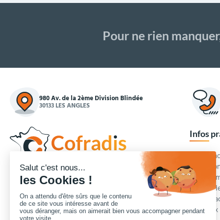
Pour ne rien manquer
980 Av. de la 2ème Division Blindée
30133 LES ANGLES
Infos p
Commande
Condition
Concepteur et fournisseur de mobilier urbain,
Qui somm
Cofradis
répond aux besoins d'équipements des
Modes de
services des collectivités locales, des entreprises
Blog et a
de travaux publics, lycées, écoles.
Foire aux