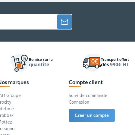
Remise sur la
Transport offert
quantité
dès
990€ HT
Nos marques
Compte client
AD Groupe
Suivi de commande
rocity
Connexion
ifetime
robbax
Créer un compte
ottez
ossignol