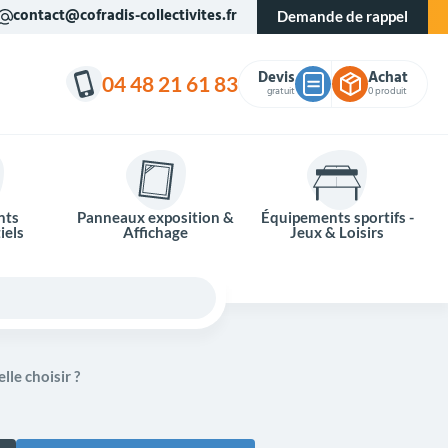
contact@cofradis-collectivites.fr
Demande de rappel
Devis
Achat
04 48 21 61 83
gratuit
0 produit
nts
Panneaux exposition &
Équipements sportifs -
iels
Affichage
Jeux & Loisirs
le choisir ?