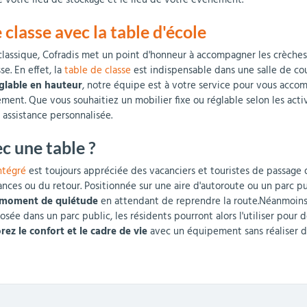
 votre lieu de stockage et le lieu de votre événement.
classe avec la table d'école
lassique, Cofradis met un point d'honneur à accompagner les crèches, 
e. En effet, la
table de classe
est indispensable dans une salle de co
églable en hauteur
, notre équipe est à votre service pour vous acco
ment. Que vous souhaitiez un mobilier fixe ou réglable selon les ac
 assistance personnalisée.
ec une table ?
ntégré
est toujours appréciée des vacanciers et touristes de passag
nces ou du retour. Positionnée sur une aire d'autoroute ou un parc publ
t moment de quiétude
en attendant de reprendre la route.Néanmoins,
sée dans un parc public, les résidents pourront alors l'utiliser pour d
rez le confort et le cadre de vie
avec un équipement sans réaliser d