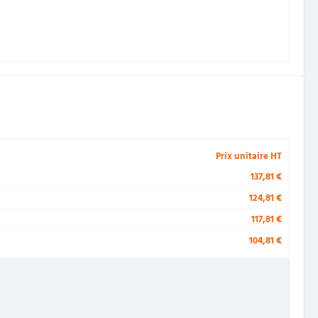
Prix unitaire HT
137,81 €
124,81 €
117,81 €
104,81 €