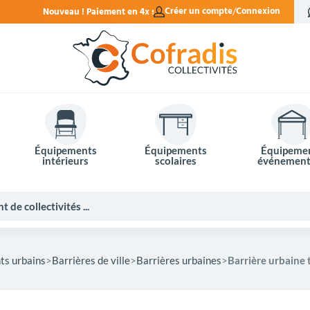
nt en 4x sans frais.
Créer un compte
Connexion
Équipements
Équipements
Équipeme
intérieurs
scolaires
événement
ts urbains
Barrières de ville
Barrières urbaines
Barrière urbaine 
Potelets et bornes de ville
Mobilier événementiel
Tables de pique-nique
Panneaux d'affichage
Panneaux routiers
Matériel électoral
Bureaux scolaires
Poubelles intérieures
Mobilier enseignant
Barrières Vauban