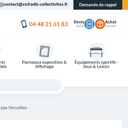
contact@cofradis-collectivites.fr
Demande de rappel
Devis
Achat
04 48 21 61 83
gratuit
0 produit
nts
Panneaux exposition &
Équipements sportifs -
iels
Affichage
Jeux & Loisirs
type Versailles