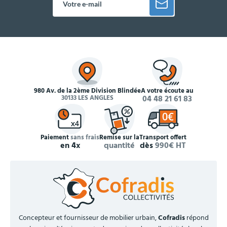
980 Av. de la 2ème Division Blindée
À votre écoute au
30133 LES ANGLES
04 48 21 61 83
Paiement
sans frais
Remise sur la
Transport offert
en 4x
quantité
dès
990€ HT
Concepteur et fournisseur de mobilier urbain,
Cofradis
répond