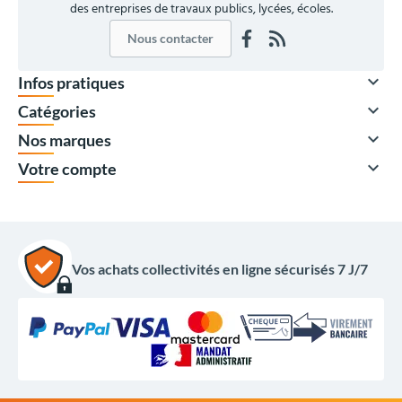
des entreprises de travaux publics, lycées, écoles.
Nous contacter

Infos pratiques

Catégories

Nos marques

Votre compte
Vos achats collectivités en ligne sécurisés 7 J/7
À partir de
185,50 €
HT
222,60 €
TTC