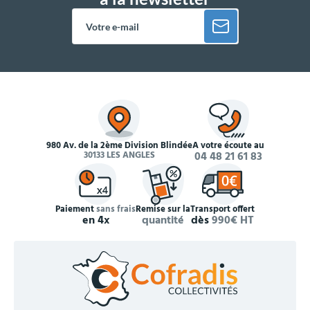
980 Av. de la 2ème Division Blindée
À votre écoute au
30133 LES ANGLES
04 48 21 61 83
Paiement
sans frais
Remise sur la
Transport offert
en 4x
quantité
dès
990€ HT