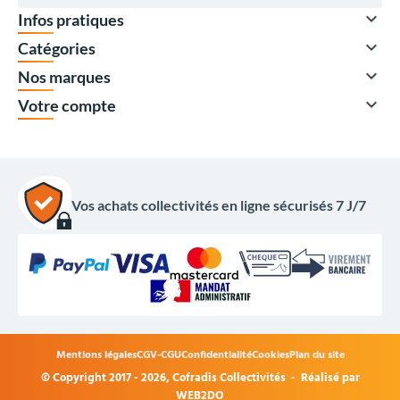

Infos pratiques

Catégories

Nos marques

Votre compte
Vos achats collectivités en ligne sécurisés 7 J/7
813,00 €
HT
975,60 €
TTC
Mentions légales
CGV-CGU
Confidentialité
Cookies
Plan du site
Options du produit
© Copyright 2017 - 2026,
Cofradis Collectivités
- Réalisé par
WEB2DO