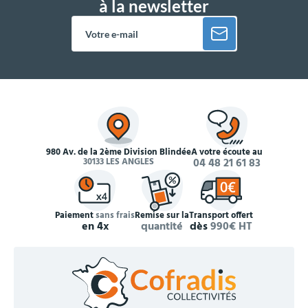
à la newsletter
980 Av. de la 2ème Division Blindée
À votre écoute au
30133 LES ANGLES
04 48 21 61 83
Paiement
sans frais
Remise sur la
Transport offert
en 4x
quantité
dès
990€ HT