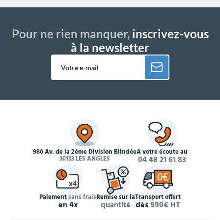
Pour ne rien manquer,
inscrivez-vous
à la newsletter
980 Av. de la 2ème Division Blindée
À votre écoute au
30133 LES ANGLES
04 48 21 61 83
Paiement
sans frais
Remise sur la
Transport offert
en 4x
quantité
dès
990€ HT