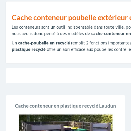
collectivités
réception
amovibles
extérieurs
Armoires et rangements
Structures aires de jeux
Séparateurs de voies et
Poteaux de guidage
Embellissement et
Barrières de ville
Vestiaires
Mobilier scolaire extérieu
Équipements sanitaires
Baby-foots & Billards
Décorations de Noël
Arceaux de sécurité
Travaux publics &
Cendriers urbains
Cache conteneur poubelle extérieur e
fleurissement urbain
balises routières
collectivités
Industries
Les conteneurs sont un outil indispensable dans toute ville, pou
Clous podotactiles et
Tables de cantine
nous avons donc pensé à des modèles de
cache-conteneur en 
rampes d'accès
Un
cache-poubelle en recyclé
remplit 2 fonctions importantes
plastique recyclé
offre un abri efficace aux poubelles contre le
Cache conteneur en plastique recyclé Laudun