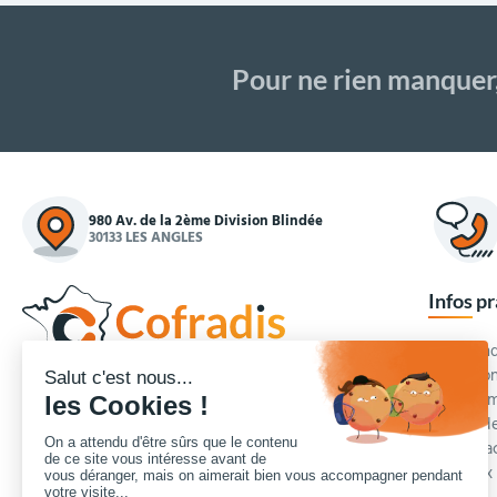
Pour ne rien manquer
980 Av. de la 2ème Division Blindée
30133 LES ANGLES
Infos p
Commande
Condition
Concepteur et fournisseur de mobilier urbain,
Qui somm
Cofradis
répond aux besoins d'équipements des
Modes de
services des collectivités locales, des entreprises
Blog et a
de travaux publics, lycées, écoles.
Foire aux