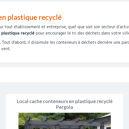
r
Mobilier de bureau
Miroirs de sécurité
Mobilier crèche et
Abris fumeurs
Pavoisement
Plaques Loi BLANQUER
Barrières de sécurité
n plastique recyclé
maternelle
parking
r tout établissement et entreprise, quel que soit son secteur d’activi
plastique recyclé
pour encourager le tri des déchets dans votre vill
. Tout d'abord, il dissimule les conteneurs à déchets derrière une par
 vent.
Local cache conteneurs en plastique recyclé
Pergola