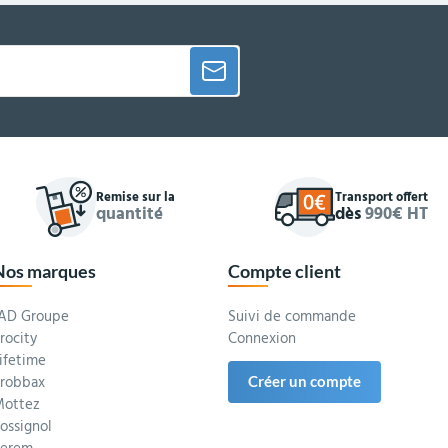
Remise sur la
Transport offert
quantité
dès
990€ HT
Nos marques
Compte client
AD Groupe
Suivi de commande
rocity
Connexion
ifetime
robbax
Créer un compte
ottez
ossignol