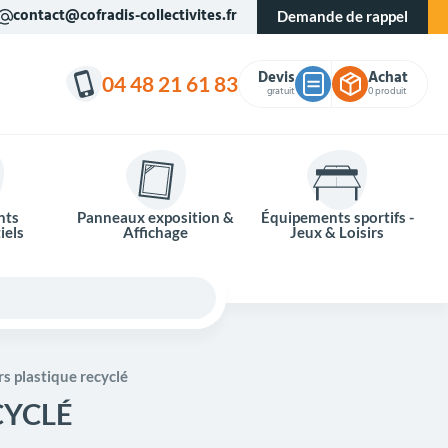
contact@cofradis-collectivites.fr
Demande de rappel
Devis
Achat
04 48 21 61 83
gratuit
0 produit
nts
Panneaux exposition &
Équipements sportifs -
iels
Affichage
Jeux & Loisirs
 plastique recyclé
CYCLÉ