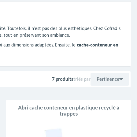
té. Toutefois, il n’est pas des plus esthétiques. Chez Cofradis
e, tout en préservant son ambiance.
oi aux dimensions adaptées. Ensuite, le
cache-conteneur en
7 produits
triés par
Pertinence
Ventes, ordre décro
Pertinence
Abri cache conteneur en plastique recyclé à
Nom, A à Z
trappes
Nom, Z à A
Prix, croissant