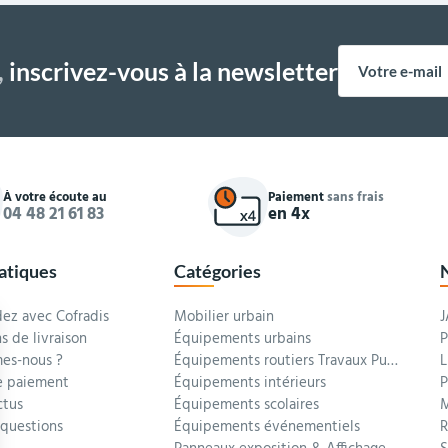
,
inscrivez-vous à la newsletter
À votre écoute au
Paiement
sans frais
04 48 21 61 83
en 4x
ratiques
Catégories
z avec Cofradis
Mobilier urbain
J
s de livraison
Équipements urbains
P
es-nous ?
Équipements routiers Travaux Publics
L
 paiement
Équipements intérieurs
P
ctus
Équipements scolaires
M
 questions
Équipements événementiels
R