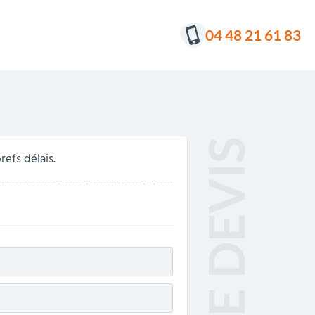
04 48 21 61 83
efs délais.