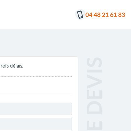
04 48 21 61 83
efs délais.