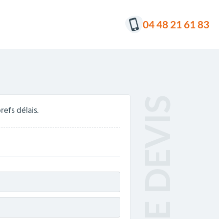
04 48 21 61 83
efs délais.