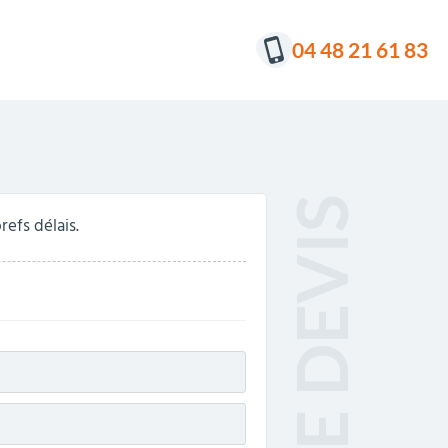
04 48 21 61 83
efs délais.