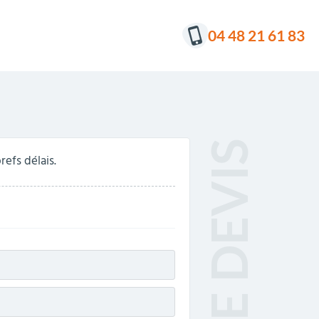
04 48 21 61 83
efs délais.